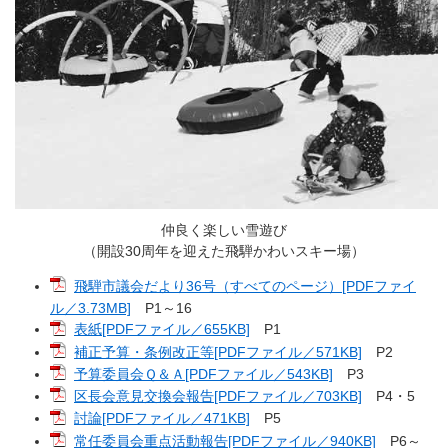
仲良く楽しい雪遊び
（開設30周年を迎えた飛騨かわいスキー場）
飛騨市議会だより36号（すべてのページ）[PDFファイ
ル／3.73MB]
P1～16
表紙[PDFファイル／655KB]
P1
補正予算・条例改正等[PDFファイル／571KB]
P2
予算委員会Ｑ＆Ａ[PDFファイル／543KB]
P3
区長会意見交換会報告[PDFファイル／703KB]
P4・5
討論[PDFファイル／471KB]
P5
常任委員会重点活動報告[PDFファイル／940KB]
P6～