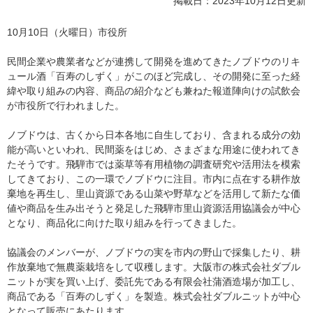
掲載日：2023年10月12日更新
10月10日（火曜日）市役所
民間企業や農業者などが連携して開発を進めてきたノブドウのリキ
ュール酒「百寿のしずく」がこのほど完成し、その開発に至った経
緯や取り組みの内容、商品の紹介なども兼ねた報道陣向けの試飲会
が市役所で行われました。
ノブドウは、古くから日本各地に自生しており、含まれる成分の効
能が高いといわれ、民間薬をはじめ、さまざまな用途に使われてき
たそうです。飛騨市では薬草等有用植物の調査研究や活用法を模索
してきており、この一環でノブドウに注目。市内に点在する耕作放
棄地を再生し、里山資源である山菜や野草などを活用して新たな価
値や商品を生み出そうと発足した飛騨市里山資源活用協議会が中心
となり、商品化に向けた取り組みを行ってきました。
協議会のメンバーが、ノブドウの実を市内の野山で採集したり、耕
作放棄地で無農薬栽培をして収穫します。大阪市の株式会社ダブル
ニットが実を買い上げ、委託先である有限会社蒲酒造場が加工し、
商品である「百寿のしずく」を製造。株式会社ダブルニットが中心
となって販売にあたります。