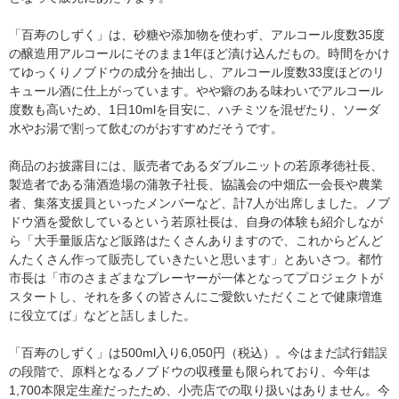
「百寿のしずく」は、砂糖や添加物を使わず、アルコール度数35度
の醸造用アルコールにそのまま1年ほど漬け込んだもの。時間をかけ
てゆっくりノブドウの成分を抽出し、アルコール度数33度ほどのリ
キュール酒に仕上がっています。やや癖のある味わいでアルコール
度数も高いため、1日10mlを目安に、ハチミツを混ぜたり、ソーダ
水やお湯で割って飲むのがおすすめだそうです。
商品のお披露目には、販売者であるダブルニットの若原孝徳社長、
製造者である蒲酒造場の蒲敦子社長、協議会の中畑広一会長や農業
者、集落支援員といったメンバーなど、計7人が出席しました。ノブ
ドウ酒を愛飲しているという若原社長は、自身の体験も紹介しなが
ら「大手量販店など販路はたくさんありますので、これからどんど
んたくさん作って販売していきたいと思います」とあいさつ。都竹
市長は「市のさまざまなプレーヤーが一体となってプロジェクトが
スタートし、それを多くの皆さんにご愛飲いただくことで健康増進
に役立てば」などと話しました。
「百寿のしずく」は500ml入り6,050円（税込）。今はまだ試行錯誤
の段階で、原料となるノブドウの収穫量も限られており、今年は
1,700本限定生産だったため、小売店での取り扱いはありません。今