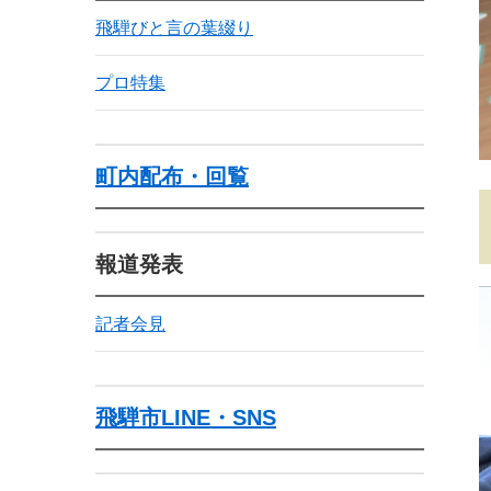
飛騨びと言の葉綴り
プロ特集
町内配布・回覧
報道発表
記者会見
飛騨市LINE・SNS