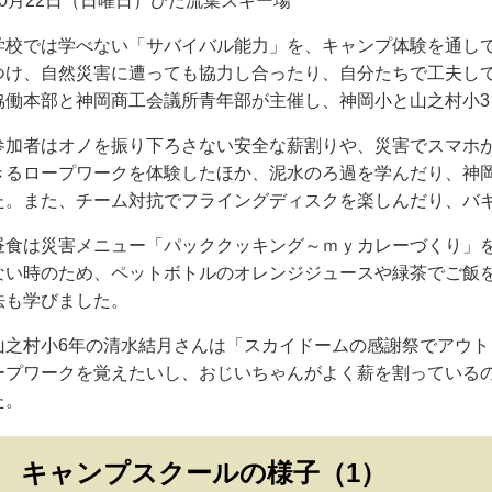
10月22日（日曜日）ひだ流葉スキー場
学校では学べない「サバイバル能力」を、キャンプ体験を通し
つけ、自然災害に遭っても協力し合ったり、自分たちで工夫し
協働本部と神岡商工会議所青年部が主催し、神岡小と山之村小3
参加者はオノを振り下ろさない安全な薪割りや、災害でスマホ
きるロープワークを体験したほか、泥水のろ過を学んだり、神
た。また、チーム対抗でフライングディスクを楽しんだり、バ
昼食は災害メニュー「パッククッキング～ｍｙカレーづくり」
ない時のため、ペットボトルのオレンジジュースや緑茶でご飯
法も学びました。
山之村小6年の清水結月さんは「スカイドームの感謝祭でアウ
ープワークを覚えたいし、おじいちゃんがよく薪を割っている
た。
キャンプスクールの様子（1）