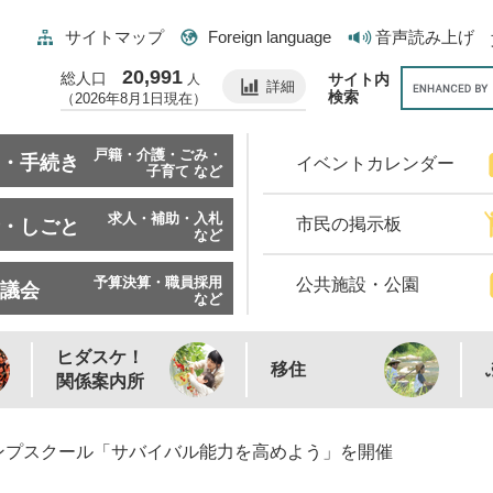
サイトマップ
Foreign language
音声読み上げ
20,991
総人口
サイト内
人
詳細
検索
（2026年8月1日現在）
戸籍・介護・ごみ・
・手続き
イベントカレンダー
子育て など
求人・補助・入札
市民の掲示板
・しごと
など
予算決算・職員採用
公共施設・公園
議会
など
ヒダスケ！
移住
関係案内所
ンプスクール「サバイバル能力を高めよう」を開催