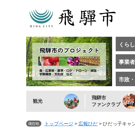
くらし
事業者
市政・
飛騨市
観光
ファンクラブ
トップページ
>
広報ひだ
>
ひだっ子キャ