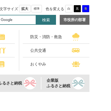
文字サイズ
色を変える
拡大
標準
白
黒
青
市役所の部署
防災・消防・救急
公共交通
おくやみ
企業版
ふるさと納税
ふるさと納税