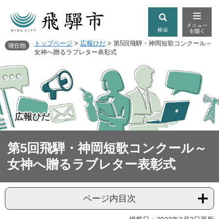
トップページ
>
広報ひだ
>
第5回飛騨・神岡短歌コンクール～
女神へ贈るラブレター表彰式
広報ひだ
第5回飛騨・神岡短歌コンクール～
女神へ贈るラブレター表彰式
ページ内目次