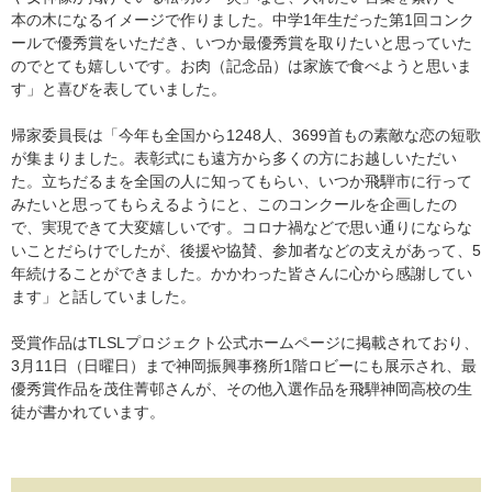
本の木になるイメージで作りました。中学1年生だった第1回コンク
ールで優秀賞をいただき、いつか最優秀賞を取りたいと思っていた
のでとても嬉しいです。お肉（記念品）は家族で食べようと思いま
す」と喜びを表していました。
帰家委員長は「今年も全国から1248人、3699首もの素敵な恋の短歌
が集まりました。表彰式にも遠方から多くの方にお越しいただい
た。立ちだるまを全国の人に知ってもらい、いつか飛騨市に行って
みたいと思ってもらえるようにと、このコンクールを企画したの
で、実現できて大変嬉しいです。コロナ禍などで思い通りにならな
いことだらけでしたが、後援や協賛、参加者などの支えがあって、5
年続けることができました。かかわった皆さんに心から感謝してい
ます」と話していました。
受賞作品はTLSLプロジェクト公式ホームページに掲載されており、
3月11日（日曜日）まで神岡振興事務所1階ロビーにも展示され、最
優秀賞作品を茂住菁邨さんが、その他入選作品を飛騨神岡高校の生
徒が書かれています。