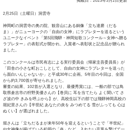
掲載日：2023年3月2日更新
2月25日（土曜日）洞雲寺
神岡町の洞雲寺の奥の院、観音山にある銅像「立ち達磨（だる
ま）」がニューヨークの「自由の女神」にラブレターを送るという
ユニークなイベント「第5回飛騨・神岡短歌コンクール～女神へ贈る
ラブレター」の表彰式が開かれ、入賞者へ表彰状と記念品が贈られ
ました。
このコンクールは市民有志による実行委員会（帰家圭吾委員長）が
「田舎の小さな町おこしとして、自由の女神にラブレターを送った
ら面白いんじゃないか」と平成30年に企画。5年目の今回は、全国
から約3,700首が寄せられました。
審査の結果、102首が入選となり、最優秀賞には、一般の部では鳥
取県倉吉市の狩野美優さんの【巻貝に 耳を当てたら よく聞いて さ
ざ波の中 きみを呼ぶから】が、高校生以下の部では飛騨神岡高校の
堀妃里さんの【半世紀 あなたの炎を みつめてる 雪がふっても 心は
ぬくい】が選ばれました。
堀さんは「立ちだるまが来年50年を迎えるということで「半世紀」
や女神像が掲げている松明の「炎」など、入れたい言葉を繋げて一