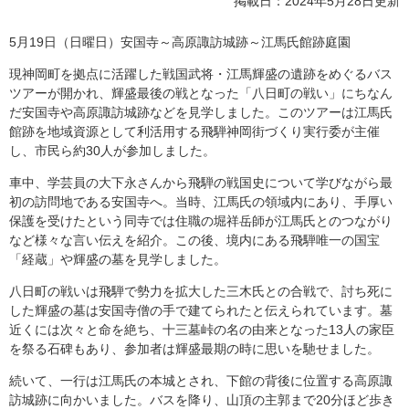
掲載日：2024年5月28日更新
5月19日（日曜日）安国寺～高原諏訪城跡～江馬氏館跡庭園
現神岡町を拠点に活躍した戦国武将・江馬輝盛の遺跡をめぐるバス
ツアーが開かれ、輝盛最後の戦となった「八日町の戦い」にちなん
だ安国寺や高原諏訪城跡などを見学しました。このツアーは江馬氏
館跡を地域資源として利活用する飛騨神岡街づくり実行委が主催
し、市民ら約30人が参加しました。
車中、学芸員の大下永さんから飛騨の戦国史について学びながら最
初の訪問地である安国寺へ。当時、江馬氏の領域内にあり、手厚い
保護を受けたという同寺では住職の堀祥岳師が江馬氏とのつながり
など様々な言い伝えを紹介。この後、境内にある飛騨唯一の国宝
「経蔵」や輝盛の墓を見学しました。
八日町の戦いは飛騨で勢力を拡大した三木氏との合戦で、討ち死に
した輝盛の墓は安国寺僧の手で建てられたと伝えられています。墓
近くには次々と命を絶ち、十三墓峠の名の由来となった13人の家臣
を祭る石碑もあり、参加者は輝盛最期の時に思いを馳せました。
続いて、一行は江馬氏の本城とされ、下館の背後に位置する高原諏
訪城跡に向かいました。バスを降り、山頂の主郭まで20分ほど歩き