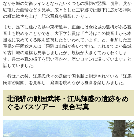
ながら城の防衛ラインとなったいくつもの堀切や竪堀、切岸、兵が
駐屯した曲輪などを見学。広々とした主郭跡では眼下に広がる神岡
の町に歓声を上げ、記念写真を撮影したり…。
また、足下に延びる越中東街道や、正面には傘松城の遺構がある観
音山も眺めることができ、大下学芸員は「当時はこの観音山から本
拠地に攻めてくる敵を監視したといわれています」と。参加した三
重県の平岡稔さんは「飛騨は山城が多いですね。これまでに小島城
や古川城の遺構も見学しましたが、規模が大きくてわくわくしま
す。兵士や戦の様子を思い浮かべ、歴史ロマンに浸っています」と
話していました。
一行はこの後、江馬氏代々の居館で国名勝に指定されている「江馬
氏館跡庭園」を見学し、庭園を眺めながら昼食を楽しみました。
北飛騨の戦国武将・江馬輝盛の遺跡をめ
ぐるバスツアー 集合写真