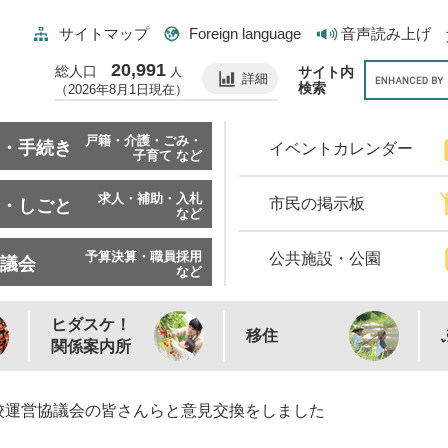
サイトマップ
Foreign language
音声読み上げ
20,991
総人口
サイト内
人
詳細
検索
（2026年8月1日現在）
戸籍・介護・ごみ・
・手続き
イベントカレンダー
子育て など
求人・補助・入札
市民の掲示板
・しごと
など
予算決算・職員採用
公共施設・公園
議会
など
ヒダスケ！
移住
関係案内所
校運営協議会の皆さんらと意見交換をしました