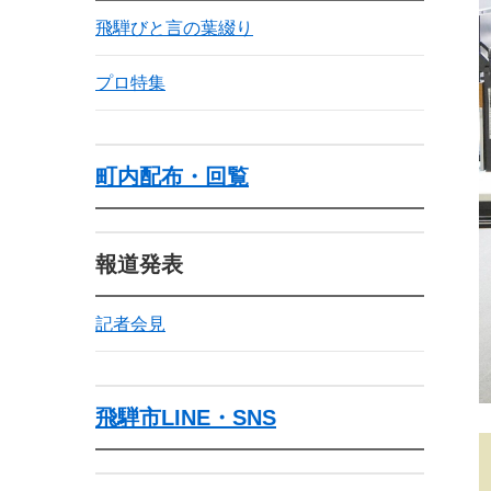
飛騨びと言の葉綴り
プロ特集
町内配布・回覧
報道発表
記者会見
飛騨市LINE・SNS