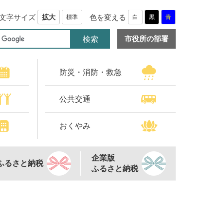
文字サイズ
色を変える
拡大
標準
白
黒
青
市役所の部署
防災・消防・救急
公共交通
おくやみ
企業版
ふるさと納税
ふるさと納税