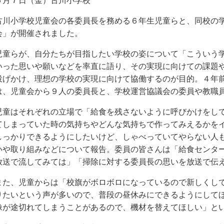
６月７日（金）古川小学校
古川小学校児童会の各委員長を務める６年生児童らと、同校の
会」が開催されました。
児童らが、自分たちが目指したい学校の姿について「こういう
いった思いや願いなどを率直に語り、その実現に向けての課題
投げかけ、理想の学校の実現に向けて協働するのが目的。４年
は、児童会から９人の委員長と、学校運営協議会の委員や教職
児童はそれぞれの立場で「給食を残さないように呼びかけをし
てしまっていた時の気持ちやどんな気持ちで作ってみえるかを
しっかりできるようにしたいけど、しゃべっていてやらない人
いや取り組みなどについて報告。委員の皆さんは「給食センタ
放送で流してみては」「掃除に対する委員長の思いを放送で伝
また、児童からは「校旗がボロボロになっているので新しくし
りたいという声が多いので、普段の昼休みにできるようにして
像が途切れてしまうことがあるので、機材を替えてほしい」と