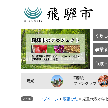
くらし
事業者
市政・
飛騨市
観光
ファンクラブ
トップページ
>
広報ひだ
>
児童代表が学