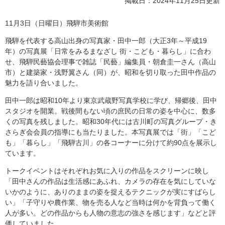
掲載日：2024年11月25日更新
11月3日（日曜日）飛騨市美術館
飛騨を代表する高山出身の写真家・田中一郎（大正3年～平成19
年）の写真展「日常をみるまなざし 街・こども・暮らし」に合わ
せ、飛騨民藝協会理事で雑誌「民藝」編集員・朝倉圭一さん（高山
市）と建築家・浅野翼さん（同）が、昭和を切り取った田中作品の
魅力を語り合いました。
田中一郎は昭和10年より東京武蔵野写真学校に学び、帰郷後、田中
スタジオを開業。戦後間もない頃の庶民の日常の姿を中心に、数多
くの写真を残しました。昭和30年代には古川町の写真グループ・き
さらぎ会会員の指導にも当たりました。本写真展では「街」「こど
も」「暮らし」「飛騨古川」の各コーナーに分けて約90点を展示し
ています。
トークイベントはそれぞれお気に入りの作品をスクリーンに映し
「田中さんの作品は生活感にあふれ、カメラの存在を気にしていな
いかのように、ありのままの姿を捉えるテクニックが実にすばらし
い」「子守りや農作業、物を売る人など当時は何かを背負って働く
人が多い。どの作品からも人物の意志の強さを感じます」などと評
価していました。