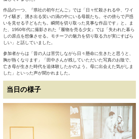
作品の一つ、『県社の初午だんご』では「日々忙殺される中、ワイ
ワイ騒ぎ、湧き出る笑いの渦の中にいる母親たち。その傍らで戸惑
いを見せる子どもたち。瞬間を切り取った見事な作品です」と。ま
た、1950年代に撮影された『履物を売る少女』では「失われた暮ら
しの原点を想像させる。モチーフの魅力を切り取る力が実にすばら
しい」と話していました。
参加者からは「昔の人は苦労しながら日々懸命に生きたと思うと、
胸が熱くなります」「田中さんが残していただいた写真のお陰で、
亡き母が生きた時代を追体験したかのよう。母に出会えた気がしま
した」といった声が聞かれました。
当日の様子