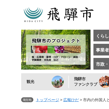
くらし
事業者
市政・
飛騨市
観光
ファンクラブ
トップページ
>
広報ひだ
>
市内の外国人