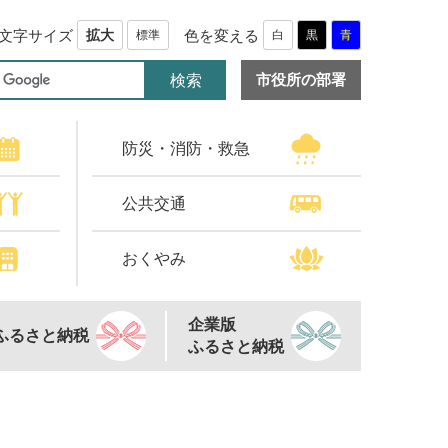
文字サイズ
色を変える
拡大
標準
白
黒
青
市役所の部署
防災・消防・救急
公共交通
おくやみ
企業版
ふるさと納税
ふるさと納税