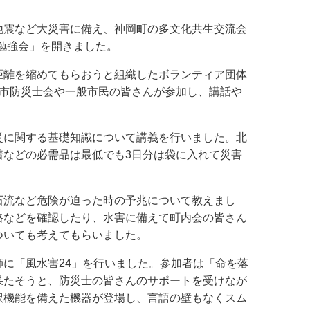
地震など大災害に備え、神岡町の多文化共生交流会
「防災勉強会」を開きました。
距離を縮めてもらおうと組織したボランティア団体
、市防災士会や一般市民の皆さんが参加し、講話や
災に関する基礎知識について講義を行いました。北
着などの必需品は最低でも3日分は袋に入れて災害
石流など危険が迫った時の予兆について教えまし
路などを確認したり、水害に備えて町内会の皆さん
ついても考えてもらいました。
に「風水害24」を行いました。参加者は「命を落
果たそうと、防災士の皆さんのサポートを受けなが
訳機能を備えた機器が登場し、言語の壁もなくスム