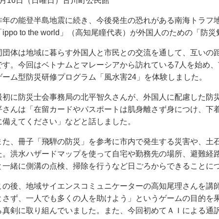
2月16日（日曜日）古川町公民館
昨年の能登半島地震に続き、今後発生の恐れがある南海トラフ
「ippo to the world」（高知尾瞳代表）が外国人のための
同団体は地域に暮らす外国人と市民との交流を通して、互いの
です。今回はベトナムとマレーシアから訪れている7人を始め
ゲーム型防災研修プログラム「風水害24」を体験しました。
最初に防災士会事務局の北平智久さんが、外国人に配慮した防
平さんは「在留カードやパスポートは肌身離さず身につけ、下
に備えてください」などと話しました。
また、冊子「飛騨の防災」を参考に市内で発生する災害や、土
た。洪水ハザードマップを使って自宅や勤務先の場所、避難経
と一緒に側溝の点検、掃除を行うなど日ごろからできることに
この後、地域サイエンスコミュニケーターの高知尾理さんを講師
とさず、一人でも多くの人を助けよう」というゲームの目的を
ら真剣に取り組んでいました。また、今回初めてＡＩによる通