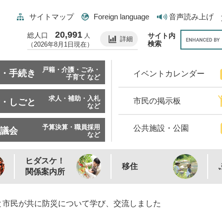
サイトマップ
Foreign language
音声読み上げ
20,991
総人口
サイト内
人
詳細
検索
（2026年8月1日現在）
戸籍・介護・ごみ・
・手続き
イベントカレンダー
子育て など
求人・補助・入札
市民の掲示板
・しごと
など
予算決算・職員採用
公共施設・公園
議会
など
ヒダスケ！
移住
関係案内所
と市民が共に防災について学び、交流しました