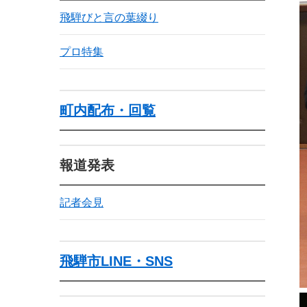
飛騨びと言の葉綴り
プロ特集
町内配布・回覧
報道発表
記者会見
飛騨市LINE・SNS