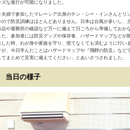
ーズな進行が可能になりました。
ご夫婦で参加したマレーシア出身のチン・シー・インさんとリ
いので防災訓練はほとんどありません。日本は台風が多いし、
蓄品や避難所の確認など万一に備えて日ごろから準備しておか
また、参加者には防災グッズや保存食、ハザードマップなどが
生した時、わが身や家族を守り、慌てなくても済むように行い
すが、今日学んだことはハザードマップや『飛騨の防災』など
してまとめて災害に備えてください」とあいさつされました。
当日の様子