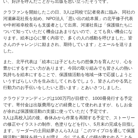
い、好評を呼んだことから出版を思い立ったそうです。
クラファンを開始したこの日、3人は同校で記者発表に臨み、同社の
河瀬麻花社長を始め、NPO法人「思い出の絵本展」の北平修子代表
や中村裕幸校長らも支援者として出席。河瀬社長は「保護猫たちに
ついて知っていただく機会はあまりないので、とても良い機会にな
ります。絵本は心に響く内容で、多くの人の感動を呼びました。皆
さんのチャレンジに励まされ、期待しています」とエールを送りま
した。
また、北平代表は「絵本には子どもたちの想像力を育んだり、心を
豊かにするすごい力があります。今回の取り組みでも皆さんの熱い
気持ちを絵本にすることで、保護猫活動を地域一体で応援しようと
いうすばらしい力を生み出してくれるでしょう。皆さんのやる気と
行動力のお手伝いをしたいと思います」とあいさつしました。
クラウドファンディングは100万円が目標で、1000冊発行する予定
です。寄付金は出版費用などの経費として使われますが、もしお金
が余れば保護猫活動の支援に使っていただく予定です。
3人は高校入試の後、春休みから作業を再開する予定で、ストーリー
の修正やイラストの制作、色塗りなどを行い、5月末の完成を目指し
ます。リーダーの土田結夢さんら3人は「このマイプロを通して保護
猫活動に興味を持つ人が増え、少しでも多くの猫が救われることを