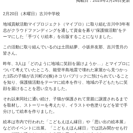
掲載日：2025年2月26日更新
2月20日（木曜日）古川中学校
地域貢献活動マイプロジェクト（マイプロ）に取り組む古川中3年有
志がクラウドファンディングを通して資金を募り“保護猫活動”をテ
ーマにした「手づくり絵本」を出版することになりました。
この活動に取り組んでいるのは土田結夢、小坂井友那、吉川雪月の
皆さん。
昨年、3人は「どのように地域に笑顔を届けようか…」とマイプロに
ついて考えていたところ、能登半島地震で壊れた家屋から見つかっ
た1匹の子猫が古川町の(株)ネコリパブリックに預けられていること
を知り、保護猫活動をテーマに絵本を作り、地域の子どもたちに笑
顔を届けることを思い立ちました。
それ以来同社に通い続け、子猫が保護されて里親に譲渡されるまで
を取材し、ストーリーを考えたり、イラストや色塗りなどを皆で手
分けして絵本を作りました。
絵本は市内で行われた「こどもえほん縁日」や「思い出の絵本展」
などのイベントに出展。「こどもえほん縁日」では読み聞かせも行