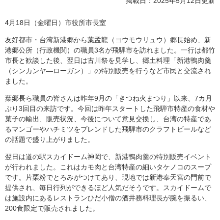
掲載日：2025年5月12日更新
4月18日（金曜日）市役所市長室
友好都市・台湾新港郷から葉孟龍（ヨウモウリュウ）郷長始め、新
港郷公所（行政機関）の職員3名が飛騨市を訪れました。一行は都竹
市長と歓談した後、翌日は古川祭を見学し、郷土料理「新港鴨肉羹
（シンカンヤ―ローガン）」の特別販売を行うなど市民と交流され
ました。
葉郷長ら職員の皆さんは昨年9月の「きつね火まつり」以来、7カ月
ぶり3回目の来訪です。今回は昨年スタートした飛騨市特産の食材や
菓子の輸出、販売状況、今後について意見交換し、台湾の特産であ
るマンゴーやハチミツをブレンドした飛騨市のクラフトビールなど
の話題で盛り上がりました。
翌日は道の駅スカイドーム神岡で、新港鴨肉羹の特別販売イベント
が行われました。これはカモ肉と台湾特産の細いタケノコのスープ
です。片栗粉でとろみがつけてあり、現地では新港奉天宮の門前で
提供され、毎日行列ができるほど人気だそうです。スカイドームで
は施設内にあるレストランひだ小僧の酒井務料理長が腕を振るい、
200食限定で販売されました。