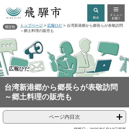
トップページ
>
広報ひだ
>
台湾新港郷から郷長らが表敬訪問
～郷土料理の販売も
広報ひだ
台湾新港郷から郷長らが表敬訪問
～郷土料理の販売も
ページ内目次