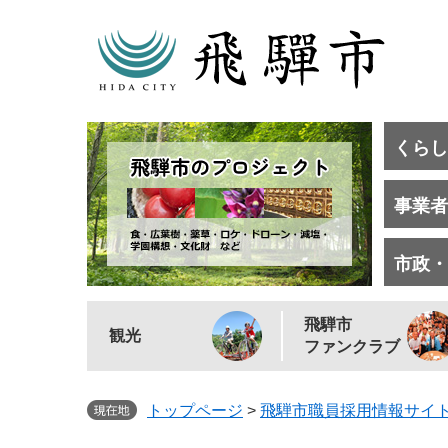
くらし
事業者
市政・
飛騨市
観光
ファンクラブ
トップページ
>
飛騨市職員採用情報サイ