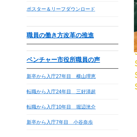
ポスター＆リーフダウンロード
職員の働き方改革の推進
ベンチャー市役所職員の声
新卒から入庁27年目 横山理恵
転職から入庁24年目 三好清超
転職から入庁10年目 堀辺洸介
新卒から入庁7年目 小谷奈歩