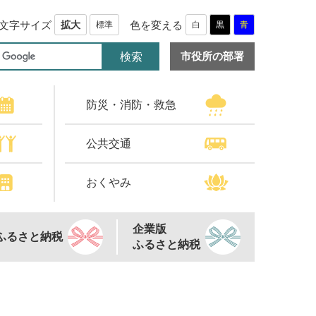
文字サイズ
色を変える
拡大
標準
白
黒
青
市役所の部署
防災・消防・救急
公共交通
おくやみ
企業版
ふるさと納税
ふるさと納税