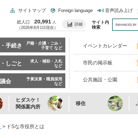
サイトマップ
Foreign language
音声読み上げ
20,991
総人口
サイト内
人
詳細
検索
（2026年8月1日現在）
戸籍・介護・ごみ・
・手続き
イベントカレンダー
子育て など
求人・補助・入札
市民の掲示板
・しごと
など
予算決算・職員採用
公共施設・公園
議会
など
ヒダスケ！
移住
関係案内所
ト
>
ドSな市役所とは