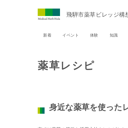
ペ
ー
飛騨市薬草ビレッジ
構
ジ
の
先
新着
イベント
体験
知識
頭
で
す。
本
文
薬草レシピ
身近な薬草を使った