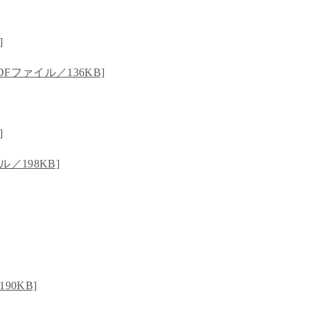
]
Fファイル／136KB]
]
／198KB]
90KB]