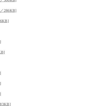
300KB]
286KB]
KB]
]
B]
]
]
]
3KB]