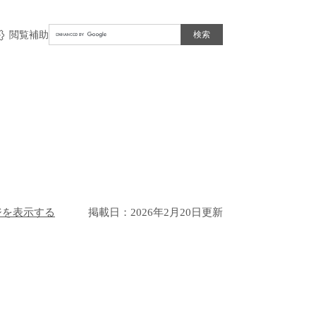
Google
閲覧補助
カ
ス
タ
ム
検
索
ジを表示する
掲載日：2026年2月20日更新