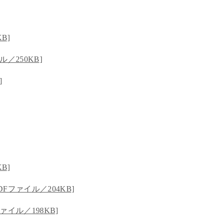
B]
／250KB]
]
B]
Fファイル／204KB]
イル／198KB]