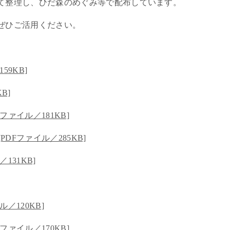
て整理し、ひだ森のめぐみ等で配布しています。
ぜひご活用ください。
59KB]
B]
ァイル／181KB]
DFファイル／285KB]
131KB]
／120KB]
ァイル／170KB]