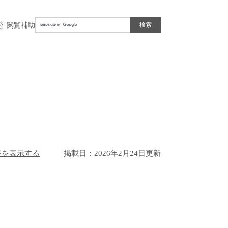
Google
閲覧補助
カ
ス
タ
ム
検
索
ジを表示する
掲載日：2026年2月24日更新