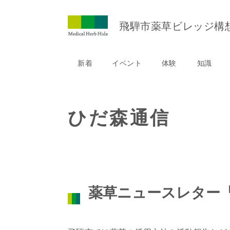
ペ
ー
飛騨市薬草ビレッジ
構
ジ
の
先
新着
イベント
体験
知識
頭
で
す。
本
文
ひだ森通信
薬草ニュースレター