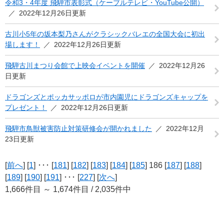
令和3・4年度 飛騨市表彰式（ケーブルテレビ・YouTube公開）
2022年12月26日更新
古川小5年の坂本梨乃さんがクラシックバレエの全国大会に初出
場します！
2022年12月26日更新
飛騨古川まつり会館で上映会イベントを開催
2022年12月26
日更新
ドラゴンズとポッカサッポロが市内園児にドラゴンズキャップを
プレゼント！
2022年12月26日更新
飛騨市鳥獣被害防止対策研修会が開かれました
2022年12月
23日更新
[
前へ
] [
1
] ･･･ [
181
] [
182
] [
183
] [
184
] [
185
] 186 [
187
] [
188
]
[
189
] [
190
] [
191
] ･･･ [
227
] [
次へ
]
1,666件目 ～ 1,674件目 / 2,035件中