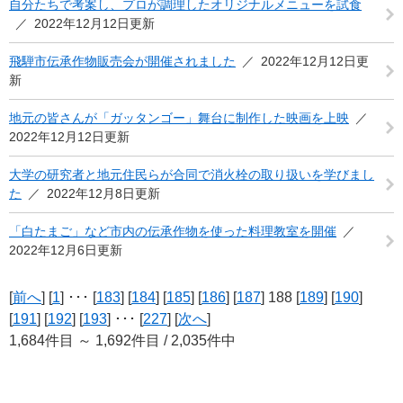
自分たちで考案し、プロが調理したオリジナルメニューを試食
2022年12月12日更新
飛騨市伝承作物販売会が開催されました
2022年12月12日更
新
地元の皆さんが「ガッタンゴー」舞台に制作した映画を上映
2022年12月12日更新
大学の研究者と地元住民らが合同で消火栓の取り扱いを学びまし
た
2022年12月8日更新
「白たまご」など市内の伝承作物を使った料理教室を開催
2022年12月6日更新
[
前へ
] [
1
] ･･･ [
183
] [
184
] [
185
] [
186
] [
187
] 188 [
189
] [
190
]
[
191
] [
192
] [
193
] ･･･ [
227
] [
次へ
]
1,684件目 ～ 1,692件目 / 2,035件中