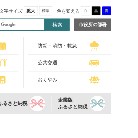
文字サイズ
色を変える
拡大
標準
白
黒
青
市役所の部署
防災・消防・救急
公共交通
おくやみ
企業版
ふるさと納税
ふるさと納税