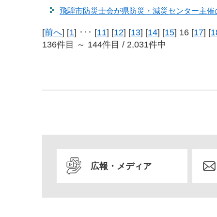
飛騨市防災士会が県防災・減災センター主催
[
前へ
] [
1
] ･･･ [
11
] [
12
] [
13
] [
14
] [
15
] 16 [
17
] [
1
136件目 ～ 144件目 / 2,031件中
広報・メディア