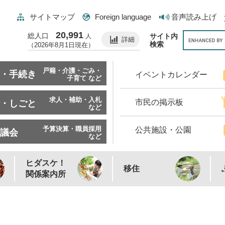
サイトマップ
Foreign language
音声読み上げ
20,991
総人口
サイト内
人
詳細
検索
（2026年8月1日現在）
戸籍・介護・ごみ・
・手続き
イベントカレンダー
子育て など
求人・補助・入札
市民の掲示板
・しごと
など
予算決算・職員採用
公共施設・公園
議会
など
ヒダスケ！
移住
関係案内所