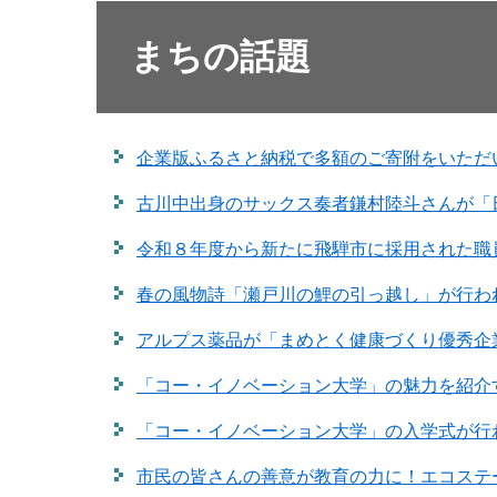
まちの話題
企業版ふるさと納税で多額のご寄附をいただ
古川中出身のサックス奏者鎌村陸斗さんが「
令和８年度から新たに飛騨市に採用された職
春の風物詩「瀬戸川の鯉の引っ越し」が行わ
アルプス薬品が「まめとく健康づくり優秀企
「コー・イノベーション大学」の魅力を紹介
「コー・イノベーション大学」の入学式が行
市民の皆さんの善意が教育の力に！エコステ