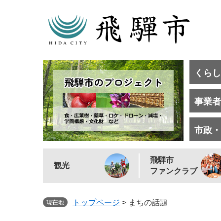
くらし
事業者
市政・
飛騨市
観光
ファンクラブ
トップページ
>
まちの話題