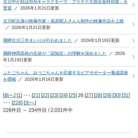
古川中が対話型AIキャラクターで「プラチナ大賞会長特別賞」を
受賞
2026年1月21日更新
古川町出身の映像作家・泉原昭人さんら制作の映像作品を上映
2026年1月21日更新
飛騨古川三寺まいりが行われました
2026年1月19日更新
飛騨神岡高校の生徒が『認知症』の理解を深めました
2026
年1月19日更新
ふたごちゃん、みつごちゃんを応援するピアサポーター養成講座
を開催
2026年1月16日更新
[
前へ
] [
1
] ･･･ [
21
] [
22
] [
23
] [
24
] [
25
] 26 [
27
] [
28
] [
29
] [
30
] [
31
]
･･･ [
226
] [
次へ
]
226件目 ～ 234件目 / 2,031件中