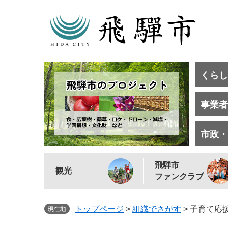
くらし
事業者
市政・
飛騨市
観光
ファンクラブ
トップページ
>
組織でさがす
>
子育て応