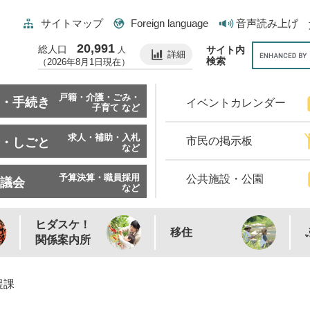
サイトマップ
Foreign language
音声読み上げ
20,991
総人口
サイト内
人
詳細
検索
（2026年8月1日現在）
戸籍・介護・ごみ・
・手続き
イベントカレンダー
子育て など
求人・補助・入札
市民の掲示板
・しごと
など
予算決算・職員採用
公共施設・公園
議会
など
ヒダスケ！
移住
関係案内所
援課