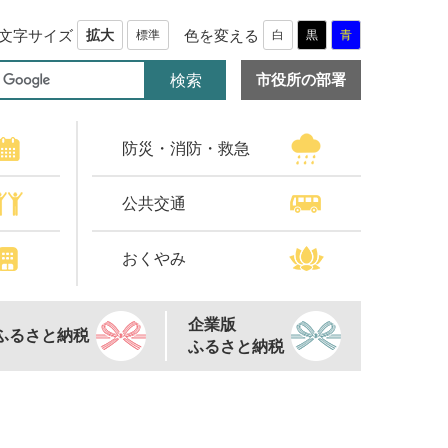
文字サイズ
色を変える
拡大
標準
白
黒
青
市役所の部署
防災・消防・救急
公共交通
おくやみ
企業版
ふるさと納税
ふるさと納税