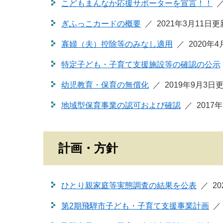
こどもまんなか応援サポーターを宣言！！
ぎふっこカードの概要
2021年3月11日更
寡婦（夫）控除等のみなし適用
2020年
特定子ども・子育て支援施設等の確認の公示
幼児教育・保育の無償化
2019年9月3日
地域型保育事業の認可および確認
2017
計画・方針
ひとり親家庭等実態調査の結果を公表
2
第2期飛騨市子ども・子育て支援事業計画