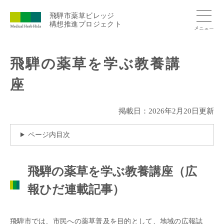
ペ
ー
飛騨市薬草ビレッジ
構想推進プロジェクト
ジ
の
先
本
頭
飛騨の薬草を学ぶ教養講
文
で
す。
座
掲載日：2026年2月20日更新
ページ内目次
飛騨の薬草を学ぶ教養講座（広
報ひだ連載記事）
飛騨市では、市民への薬草普及を目的として、地域の広報誌