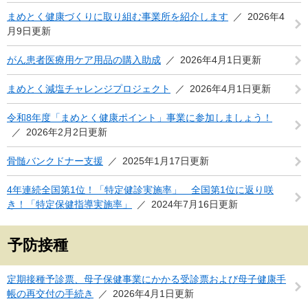
まめとく健康づくりに取り組む事業所を紹介します
2026年4
月9日更新
がん患者医療用ケア用品の購入助成
2026年4月1日更新
まめとく減塩チャレンジプロジェクト
2026年4月1日更新
令和8年度「まめとく健康ポイント」事業に参加しましょう！
2026年2月2日更新
骨髄バンクドナー支援
2025年1月17日更新
4年連続全国第1位！「特定健診実施率」 全国第1位に返り咲
き！「特定保健指導実施率」
2024年7月16日更新
予防接種
定期接種予診票、母子保健事業にかかる受診票および母子健康手
帳の再交付の手続き
2026年4月1日更新